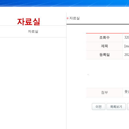
○
자료실
자료실
조회수
32
제목
[m
등록일
20
.
풋살
첨부